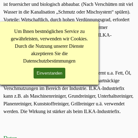
ist feuersicher und biologisch abbaubar. (Nach Verschütten mit viel
Wasser in die Kanalisation „Schmutz oder Mischsystem“ spülen).
Vorteile: Wirtschaftlich, durch hohen Verdünnungsgrad, erfordert
keine Wärme, arbeitet schnell und sicher, mit enormer
Um Ihnen bestmöglichen Service zu
Tiefenwirkung. Die Wirkung ist stärker als beim ILKA-
gewährleisten, verwenden wir Cookies.
Industriefix.
Durch die Nutzung unserer Dienste
akzeptieren Sie die
Datenschutzbestimmungen
Einsatzgebiete
Dieses hochwirksame Reinigungskonzentrat entfernt u.a. Fett, Öl,
Einverstanden
Wachs, Kohle, Keroson, Ruß, Tinte und andere hartnäckige
Verschmutzungen im Bereich der Industrie. ILKA-Industriefix
kann z.B. als Maschinenreiniger, Grundreiniger, Unterhaltsreiniger,
Planenreiniger, Kunststoffreiniger, Grillreiniger u.ä. verwendet
werden. Die Wirkung ist stärker als beim ILKA-Industriefix.